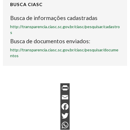
BUSCA CIASC
Busca de informações cadastradas
http://transparencia.ciasc.sc.gov.br/ciasc/pesquisar/cadastro
s
Busca de documentos enviados:
http://transparencia.ciasc.sc.gov.br/ciasc/pesquisar/docume
ntos
P
r
E
i
m
F
n
a
a
T