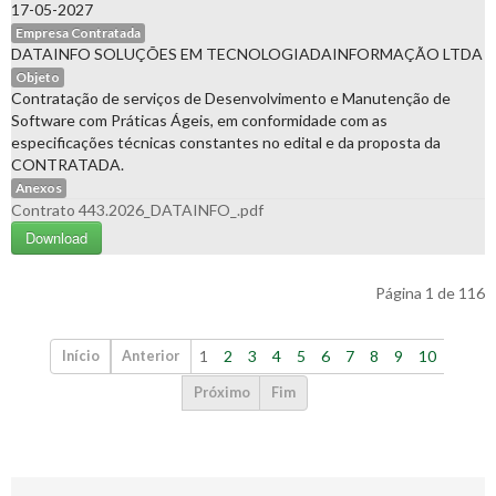
17-05-2027
Empresa Contratada
DATAINFO SOLUÇÕES EM TECNOLOGIADAINFORMAÇÃO LTDA
Objeto
Contratação de serviços de Desenvolvimento e Manutenção de
Software com Práticas Ágeis, em conformidade com as
especificações técnicas constantes no edital e da proposta da
CONTRATADA.
Anexos
Contrato 443.2026_DATAINFO_.pdf
Download
Página 1 de 116
1
2
3
4
5
6
7
8
9
10
Início
Anterior
Próximo
Fim