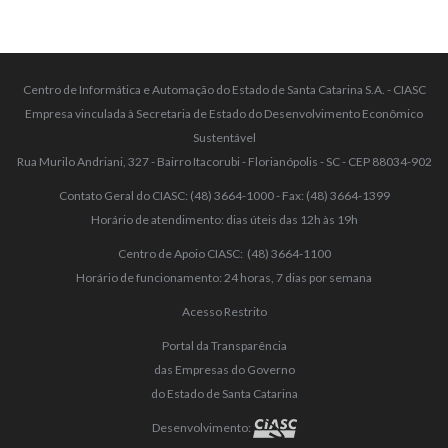
Centro de Informática e Automação do Estado de Santa Catarina S.A. - CIASC
Empresa vinculada à Secretaria de Estado do Desenvolvimento Econômico
Sustentável
Rua Murilo Andriani, 327 - Bairro Itacorubi - Florianópolis - SC - CEP 88034-902
Contato Geral do CIASC: (48) 3664-1000 - Fax: (48) 3664-1399
Horário de atendimento: dias úteis das 12h às 19h
Centro de Apoio CIASC: (48) 3664-1100
Horário de funcionamento: 24 horas, 7 dias por semana
Acesso Restrito
Portal da Transparência
das Empresas do Governo
do Estado de Santa Catarina
Desenvolvimento: