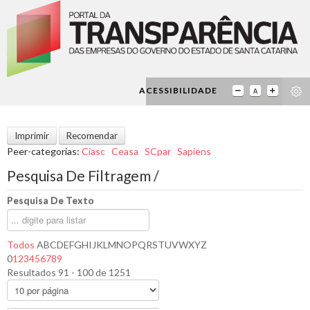
ACESSIBILIDADE
Imprimir
Recomendar
Peer-categorias
:
Ciasc
Ceasa
SCpar
Sapiens
Pesquisa De Filtragem /
Pesquisa De Texto
Todos
A
B
C
D
E
F
G
H
I
J
K
L
M
N
O
P
Q
R
S
T
U
V
W
X
Y
Z
0
1
2
3
4
5
6
7
8
9
Resultados 91 - 100 de 1251