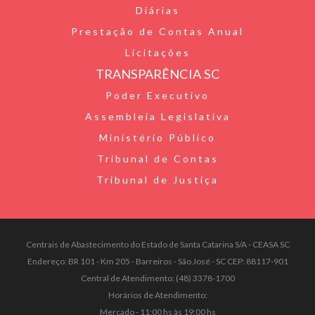
Diárias
Prestação de Contas Anual
Licitações
TRANSPARÊNCIA SC
Poder Executivo
Assembleia Legislativa
Ministério Público
Tribunal de Contas
Tribunal de Justiça
Centrais de Abastecimento do Estado de Santa Catarina S/A - CEASA SC
Endereço: BR 101 - Km 205 - Barreiros - São José - SC CEP: 88117-901
Central de Atendimento: (48) 3378-1700
Horários de Atendimento:
Mercado - 11:00 hs às 19:00 hs